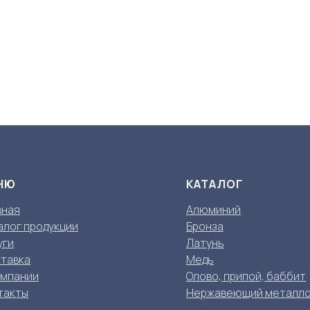
НЮ
КАТАЛОГ
вная
Алюминий
алог продукции
Бронза
уги
Латунь
тавка
Медь
омпании
Олово, припой, баббит
такты
Нержавеющий металл