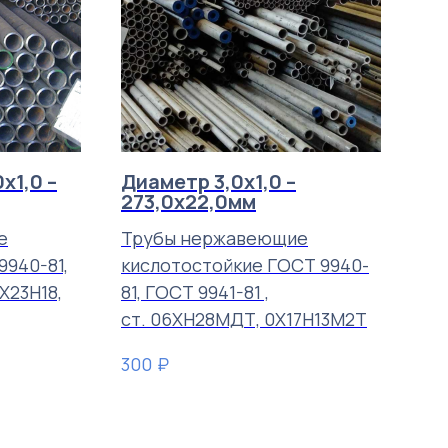
х1,0 –
Диаметр 3,0х1,0 –
273,0х22,0мм
е
Трубы нержавеющие
940-81,
кислотостойкие ГОСТ 9940-
0Х23Н18,
81, ГОСТ 9941-81 ,
ст. 06ХН28МДТ, 0Х17Н13М2Т
₽
300