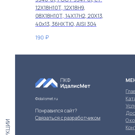
12Х18Н10Т, 12Х18Н9,
08Х18Н10Т, 14Х17Н2, 20Х13,
40х13, 36НХТЮ, AISI 304
₽
190
МЕ
Гла
Кат
©idalismet.ru
Усл
Понравился сайт?
Дос
Связаться с разработчиком
О к
Кон