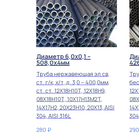
Диаметр 6,0х0,1 –
Диа
508,0х4мм
42
Труба нержавеющая эл.св,
Тр
ст. г/к, х/т, д. 3,0 – 400,0мм,
бес
ст. ст. 12Х18Н10Т, 12Х18Н9,
12Х
08Х18Н10Т, 10Х17Н13М2Т,
08Х
14Х17Н2, 20Х23Н10, 20Х13, AISI
14Х
304, AISI 316L
304
₽
280
290