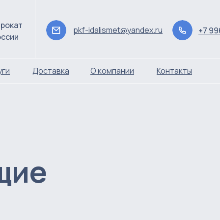
рокат
pkf-idalismet@yandex.ru
+7 99
оссии
уги
Доставка
О компании
Контакты
щие