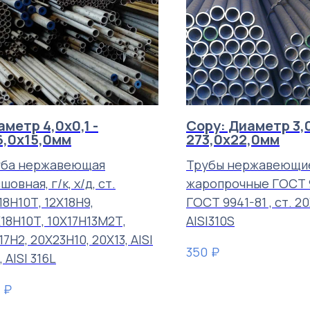
метр 4,0х0,1 -
Copy: Диаметр 3,0
6,0х15,0мм
273,0х22,0мм
уба нержавеющая
Трубы нержавеющи
шовная, г/к, х/д, ст.
жаропрочные ГОСТ 9
18Н10Т, 12Х18Н9,
ГОСТ 9941-81 , ст. 2
18Н10Т, 10Х17Н13М2Т,
AISI310S
17Н2, 20Х23Н10, 20Х13, AISI
₽
350
, AISI 316L
₽